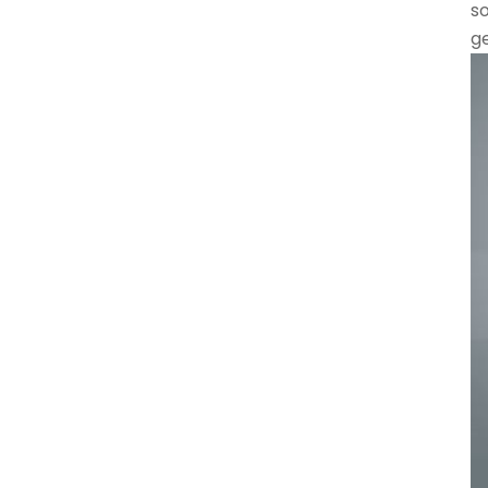
so
ge