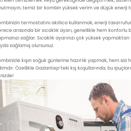
ltreleri temizlemek veya gerektiğinde değiştirmek, sistem
utmayın, temiz bir kombin yüksek verim ve düşük enerji t
mbinizin termostatını akıllıca kullanmak, enerji tasarruf
rece arasında bir sıcaklık ayarı, genellikle hem konforlu
apmanızı sağlar. Sıcaklık ayarınızı çok yüksek yapmakta
ayda sağlamış olursunuz.
mbinizle kışın soğuk günlerine hazırlık yapmak, hem sizi 
ımdır. Özellikle Gaziantep’teki kış koşullarında, bu ipuçl
inizde!