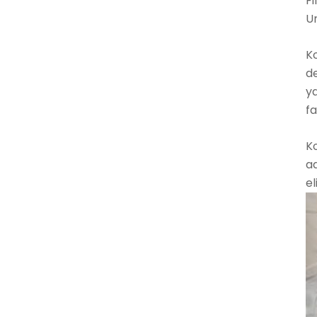
Fi
Un
Ko
de
y
f
Ko
ad
el