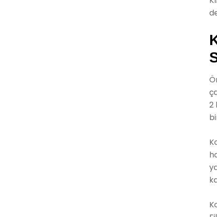
Kı
de
K
S
Ön
ça
2 
b
Ko
ha
ya
ka
Ko