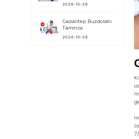
2024-10-28
Gaziantep Buzdolabı
Tamircisi
2024-10-28
Ko
uz
ma
gi
Hı
öz
7