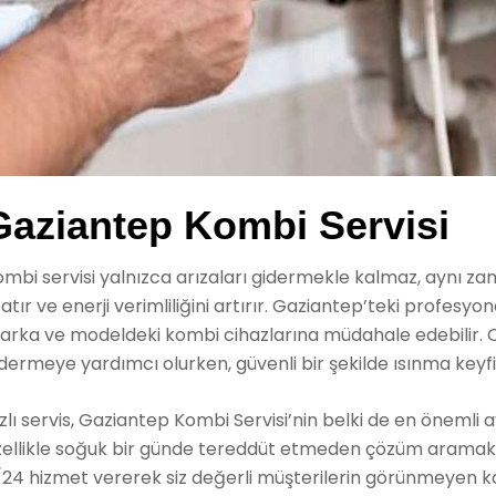
Gaziantep Kombi Servisi
mbi servisi yalnızca arızaları gidermekle kalmaz, aynı z
atır ve enerji verimliliğini artırır. Gaziantep’teki profesyon
rka ve modeldeki kombi cihazlarına müdahale edebilir. Onl
dermeye yardımcı olurken, güvenli bir şekilde ısınma keyfi
zlı servis, Gaziantep Kombi Servisi’nin belki de en önemli av
ellikle soğuk bir günde tereddüt etmeden çözüm aramak iste
/24 hizmet vererek siz değerli müşterilerin görünmeyen k