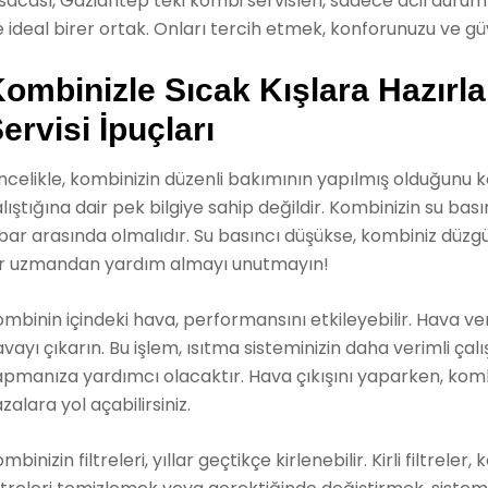
sacası, Gaziantep’teki kombi servisleri, sadece acil duruml
 ideal birer ortak. Onları tercih etmek, konforunuzu ve güv
ombinizle Sıcak Kışlara Hazırl
ervisi İpuçları
celikle, kombinizin düzenli bakımının yapılmış olduğunu kon
lıştığına dair pek bilgiye sahip değildir. Kombinizin su basın
bar arasında olmalıdır. Su basıncı düşükse, kombiniz düzg
ir uzmandan yardım almayı unutmayın!
mbinin içindeki hava, performansını etkileyebilir. Hava ven
vayı çıkarın. Bu işlem, ısıtma sisteminizin daha verimli ça
pmanıza yardımcı olacaktır. Hava çıkışını yaparken, komb
zalara yol açabilirsiniz.
mbinizin filtreleri, yıllar geçtikçe kirlenebilir. Kirli filtrele