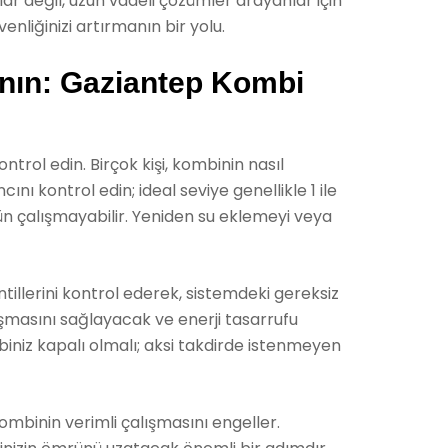
ar değil, uzun vadeli çözümler arayanlar için
enliğinizi artırmanın bir yolu.
anın: Gaziantep Kombi
trol edin. Birçok kişi, kombinin nasıl
cını kontrol edin; ideal seviye genellikle 1 ile
ün çalışmayabilir. Yeniden su eklemeyi veya
tillerini kontrol ederek, sistemdeki gereksiz
lışmasını sağlayacak ve enerji tasarrufu
iniz kapalı olmalı; aksi takdirde istenmeyen
r, kombinin verimli çalışmasını engeller.