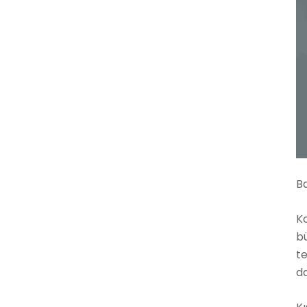
Ba
K
bü
te
da