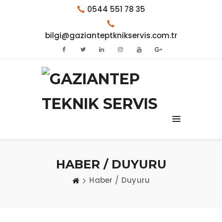
0544 551 78 35
bilgi@gazianteptknikservis.com.tr
HABER / DUYURU
Haber / Duyuru