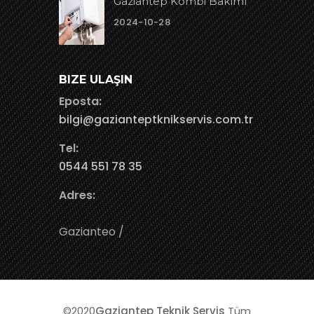
Gaziantep Kombi Bakımı
2024-10-28
BIZE ULAŞIN
Eposta:
bilgi@gazianteptknikservis.com.tr
Tel:
0544 551 78 35
Adres:
Gazianteo /
©2020
Gaziantep Teknik Servis
Tüm